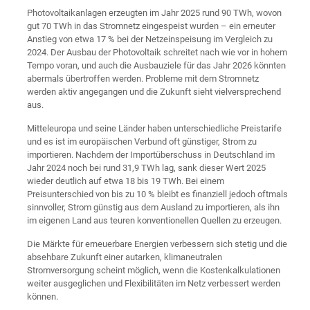
Photovoltaikanlagen erzeugten im Jahr 2025 rund 90 TWh, wovon
gut 70 TWh in das Stromnetz eingespeist wurden – ein erneuter
Anstieg von etwa 17 % bei der Netzeinspeisung im Vergleich zu
2024. Der Ausbau der Photovoltaik schreitet nach wie vor in hohem
Tempo voran, und auch die Ausbauziele für das Jahr 2026 könnten
abermals übertroffen werden. Probleme mit dem Stromnetz
werden aktiv angegangen und die Zukunft sieht vielversprechend
aus.
Mitteleuropa und seine Länder haben unterschiedliche Preistarife
und es ist im europäischen Verbund oft günstiger, Strom zu
importieren. Nachdem der Importüberschuss in Deutschland im
Jahr 2024 noch bei rund 31,9 TWh lag, sank dieser Wert 2025
wieder deutlich auf etwa 18 bis 19 TWh. Bei einem
Preisunterschied von bis zu 10 % bleibt es finanziell jedoch oftmals
sinnvoller, Strom günstig aus dem Ausland zu importieren, als ihn
im eigenen Land aus teuren konventionellen Quellen zu erzeugen.
Die Märkte für erneuerbare Energien verbessern sich stetig und die
absehbare Zukunft einer autarken, klimaneutralen
Stromversorgung scheint möglich, wenn die Kostenkalkulationen
weiter ausgeglichen und Flexibilitäten im Netz verbessert werden
können.